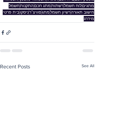
מתגים
לוח חשמל
רשתות
מתג חכם
התקנות
חשמל
חישוב תאורה
רשיון חשמל
מתג
סוויצ׳ר
ניסקו
בית פרטי
מידרג
See All
Recent Posts