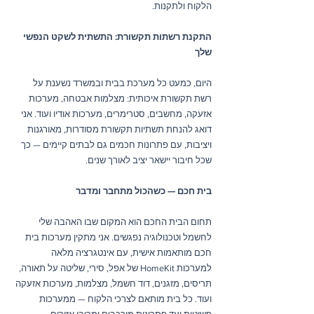
הלקוח ולתקנות.
התקנת רשתות תקשורת: התשתית לשקט הנפשי 
שלך
היום, כמעט כל מערכת בבית ובמשרד נשענת על 
רשת תקשורת איכותית: מצלמות אבטחה, מערכות 
אזעקה, מחשבים, סטרימרים, מערכות אודיו ועוד. אני 
דואג להנחת תשתיות תקשורת מסודרות, מאורגנות 
ויציבות, עם פתרונות חכמים גם לבתים קיימים — כך 
שכל חיבור יישאר יציב לאורך שנים.
בית חכם — כשהכול מתחבר ומדבר
תחום הבית החכם הוא המקום שבו האהבה שלי 
לחשמל וטכנולוגיה נפגשים. אני מתקין מערכות בית 
חכם מותאמות אישית, עם אינטגרציה מלאה 
למערכות HomeKit של אפל, סירי, שליטה על תאורה, 
תריסים, מזגנים, דוד חשמל, מצלמות, מערכות אזעקה 
ועוד. כל בית מותאם לצרכי הלקוח — ממערכות 