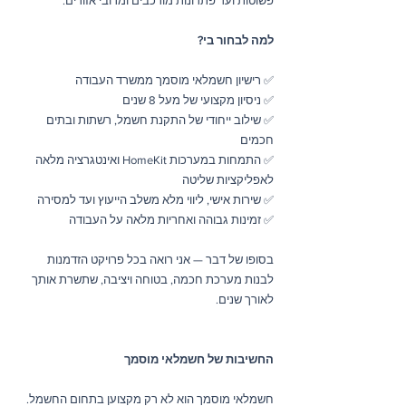
פשוטות ועד פתרונות מורכבים ומרובי אזורים.
למה לבחור בי?
✅ רישיון חשמלאי מוסמך ממשרד העבודה  
✅ ניסיון מקצועי של מעל 8 שנים  
✅ שילוב ייחודי של התקנת חשמל, רשתות ובתים 
חכמים  
✅ התמחות במערכות HomeKit ואינטגרציה מלאה 
לאפליקציות שליטה  
✅ שירות אישי, ליווי מלא משלב הייעוץ ועד למסירה  
✅ זמינות גבוהה ואחריות מלאה על העבודה  
בסופו של דבר — אני רואה בכל פרויקט הזדמנות 
לבנות מערכת חכמה, בטוחה ויציבה, שתשרת אותך 
לאורך שנים.
החשיבות של חשמלאי מוסמך
חשמלאי מוסמך הוא לא רק מקצוען בתחום החשמל. 